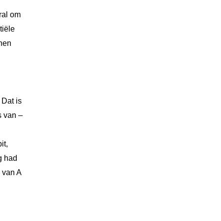
ral om
tiële
nnen
Dat is
s van –
it,
g had
a van A