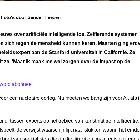
 Foto's door Sander Heezen
uws over artificiële intelligentie toe. Zelflerende systemen
zich tegen de mensheid kunnen keren. Maarten ging erov
leidsexpert aan de Stanford-universiteit in Californië. Ze
elt ze. ‘Maar ik maak me wel zorgen over de impact op de
word abonnee
oor een nucleaire oorlog. Nu moeten we bang zijn voor AI, als i
trijd, tussen experts op het gebied van kunstmatige intelligentie,
afspeelt. Je verwijst waarschijnlijk naar stukken waarin het eind
ool van specialisten die op die lijn zitten, maar er is ook een 