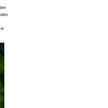
jden
nsten
 in