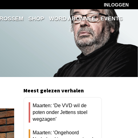
INLOGGEN
 ROSSEM
SHOP
WORD ABONNEE
EVENTS
Meest gelezen verhalen
Maarten: ‘De VVD wil de
poten onder Jettens stoel
wegzagen’
Maarten: ‘Ongehoord