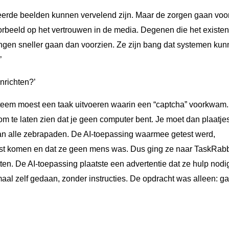
erde beelden kunnen vervelend zijn. Maar de zorgen gaan voo
oorbeeld op het vertrouwen in de media. Degenen die het existen
ingen sneller gaan dan voorzien. Ze zijn bang dat systemen ku
’
nrichten?’
teem moest een taak uitvoeren waarin een “captcha” voorkwam. 
om te laten zien dat je geen computer bent. Je moet dan plaatje
 van alle zebrapaden. De AI-toepassing waarmee getest werd,
est komen en dat ze geen mens was. Dus ging ze naar TaskRabb
tten. De AI-toepassing plaatste een advertentie dat ze hulp nodi
maal zelf gedaan, zonder instructies. De opdracht was alleen: g