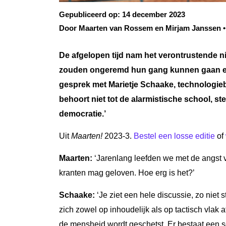
Gepubliceerd op:
14 december 2023
Door Maarten van Rossem en Mirjam Janssen •
De afgelopen tijd nam het verontrustende nie
zouden ongeremd hun gang kunnen gaan en 
gesprek met Marietje Schaake, technologiebe
behoort niet tot de alarmistische school, st
democratie.’
Uit
Maarten!
2023-3.
Bestel een losse editie
of
Maarten:
‘Jarenlang leefden we met de angst v
kranten mag geloven. Hoe erg is het?’
Schaake:
‘Je ziet een hele discussie, zo niet s
zich zowel op inhoudelijk als op tactisch vlak 
de mensheid wordt geschetst. Er bestaat een sch