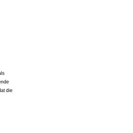
als
dende
at die