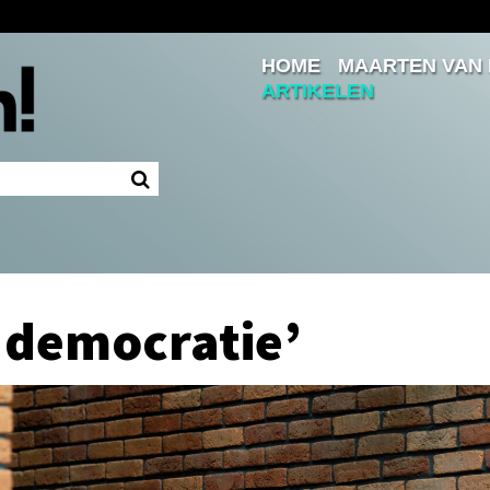
HOME
MAARTEN VAN
Inloggen
ARTIKELEN
Ingelogd blijven
LOGIN
JE WACHTWOORD VERGETEN?
e democratie’