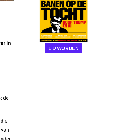
er in
LID WORDEN
k de
 die
e van
ander