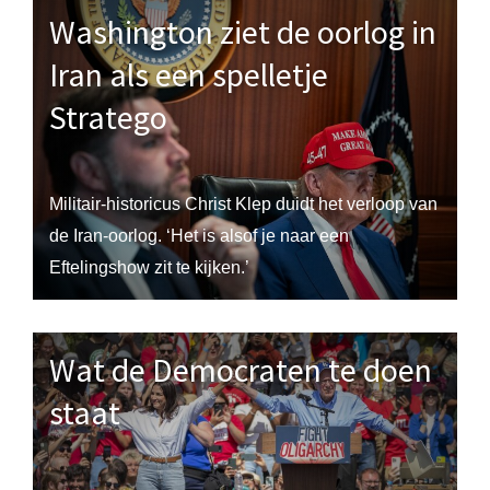
Washington ziet de oorlog in
Iran als een spelletje
Stratego
Militair-historicus Christ Klep duidt het verloop van
de Iran-oorlog. ‘Het is alsof je naar een
Eftelingshow zit te kijken.’
Wat de Democraten te doen
staat