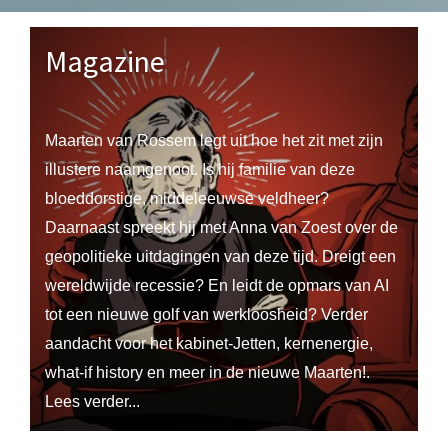
Magazine
Maarten van Rossem legt uit hoe het zit met zijn
illustere naamgenoot. Is hij familie van deze
bloeddorstige, middeleeuwse veldheer?
Daarnaast spreekt hij met Anna van Zoest over de
geopolitieke uitdagingen van deze tijd. Dreigt een
wereldwijde recessie? En leidt de opmars van AI
tot een nieuwe golf van werkloosheid? Verder
aandacht voor het kabinet-Jetten, kernenergie,
what-if history en meer in de nieuwe Maarten!.
Lees verder...