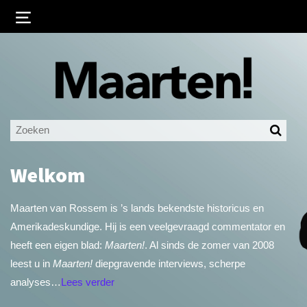
Inloggen
Ingelogd blijven
LOGIN
Welkom
JE WACHTWOORD VERGETEN?
Maarten van Rossem is ’s lands bekendste historicus en
Amerikadeskundige. Hij is een veelgevraagd commentator en
heeft een eigen blad:
Maarten!
. Al sinds de zomer van 2008
leest u in
Maarten!
diepgravende interviews, scherpe
analyses…
Lees verder