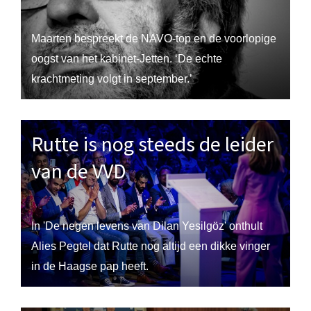
Maarten bespreekt de NAVO-top en de voorlopige
oogst van het kabinet-Jetten. ‘De echte
krachtmeting volgt in september.’
Rutte is nog steeds de leider
van de VVD
In 'De negen levens van Dilan Yesilgöz' onthult
Alies Pegtel dat Rutte nog altijd een dikke vinger
in de Haagse pap heeft.