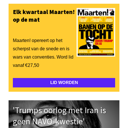
Elk kwartaal Maarten!
op de mat
Maarten! opereert op het
scherpst van de snede en is
wars van conventies. Word lid
vanaf €27,50
LID WORDEN
'Trumps oorlog met Iran is
geen NAVO-kwestie'