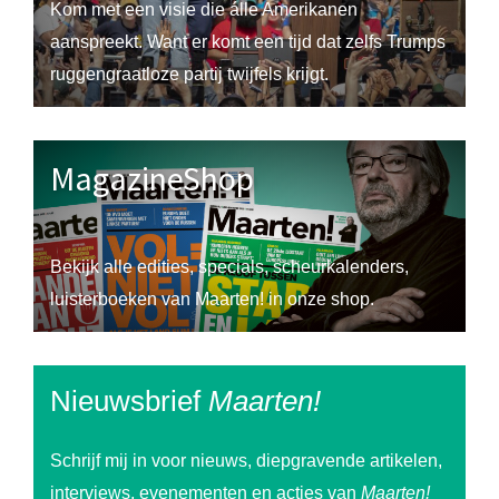
Kom met een visie die álle Amerikanen
aanspreekt. Want er komt een tijd dat zelfs Trumps
ruggengraatloze partij twijfels krijgt.
MagazineShop
Bekijk alle edities, specials, scheurkalenders,
luisterboeken van Maarten! in onze shop.
Nieuwsbrief
Maarten!
Schrijf mij in voor nieuws, diepgravende artikelen,
interviews, evenementen en acties van
Maarten!