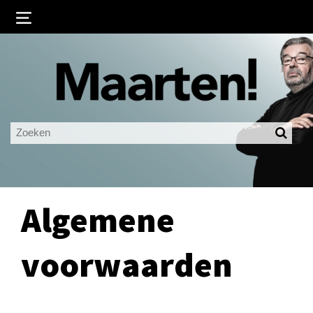
Inloggen
Ingelogd blijven
LOGIN
JE WACHTWOORD VERGETEN?
Algemene
voorwaarden