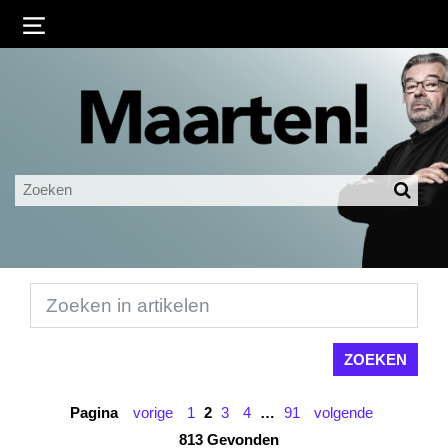
Inloggen
Ingelogd blijven
LOGIN
JE WACHTWOORD VERGETEN?
Pagina
vorige
1
2
3
4
…
91
volgende
813 Gevonden