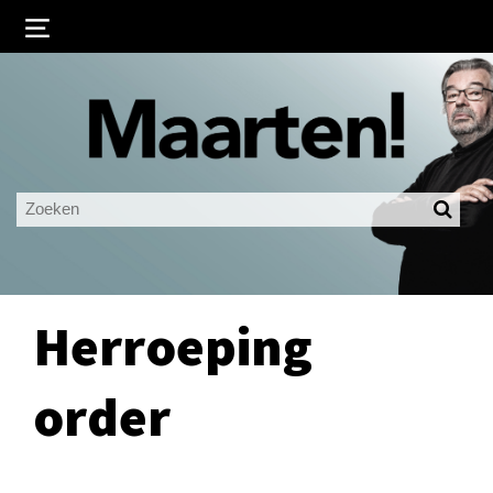
Inloggen
Ingelogd blijven
LOGIN
JE WACHTWOORD VERGETEN?
Herroeping
order