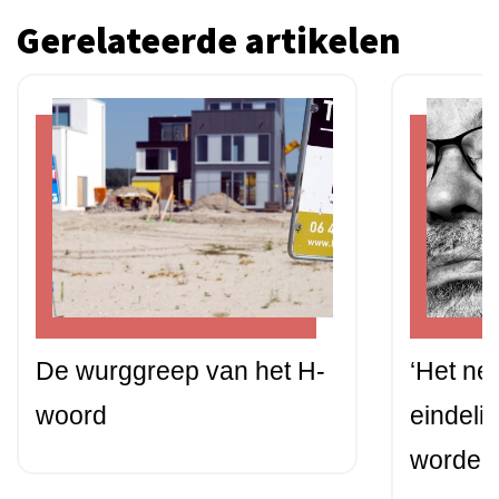
Gerelateerde artikelen
De wurggreep van het H-
‘Het ne
woord
eindelij
worden