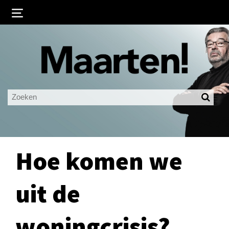
Inloggen
Ingelogd blijven
LOGIN
JE WACHTWOORD VERGETEN?
Hoe komen we
uit de
woningcrisis?