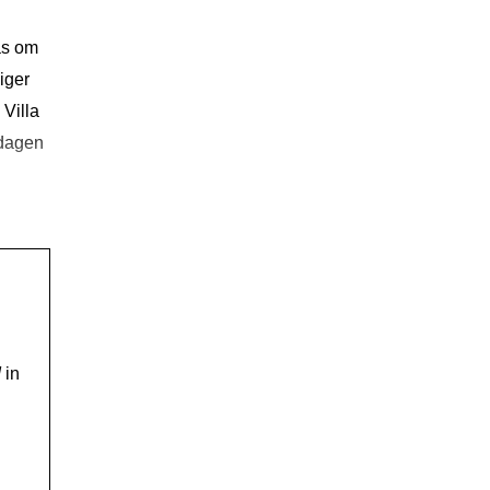
as om
iger
 Villa
 dagen
!
in