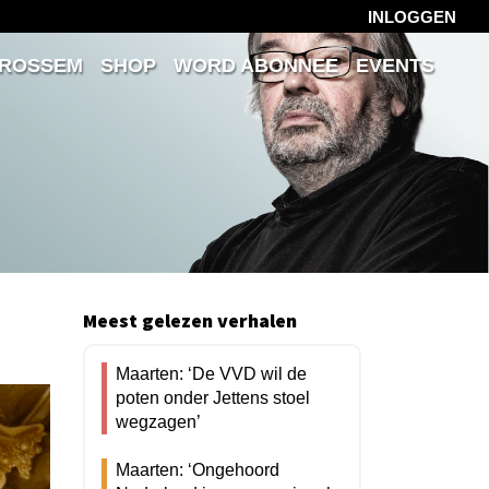
INLOGGEN
 ROSSEM
SHOP
WORD ABONNEE
EVENTS
Meest gelezen verhalen
Maarten: ‘De VVD wil de
poten onder Jettens stoel
wegzagen’
Maarten: ‘Ongehoord