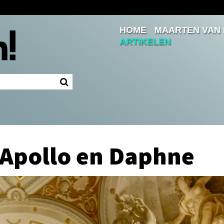
HOME
MAARTEN VAN
Inloggen
ARTIKELEN
Ingelogd blijven
LOGIN
JE WACHTWOORD VERGETEN?
 Apollo en Daphne