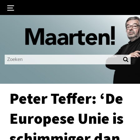
Inloggen
Ingelogd blijven
LOGIN
JE WACHTWOORD VERGETEN?
Peter Teffer: ‘De
Europese Unie is
schimmiger dan