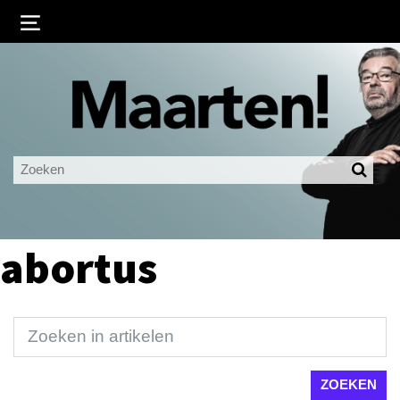
Inloggen
Ingelogd blijven
LOGIN
JE WACHTWOORD VERGETEN?
abortus