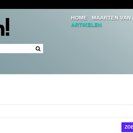
HOME
MAARTEN VAN
Inloggen
ARTIKELEN
Ingelogd blijven
LOGIN
JE WACHTWOORD VERGETEN?