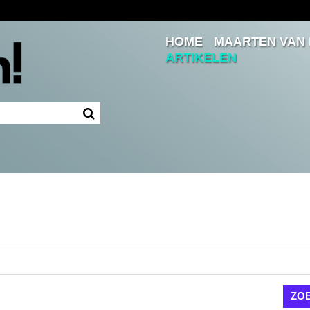
HOME
MAARTEN VAN
Inloggen
ARTIKELEN
Ingelogd blijven
LOGIN
JE WACHTWOORD VERGETEN?