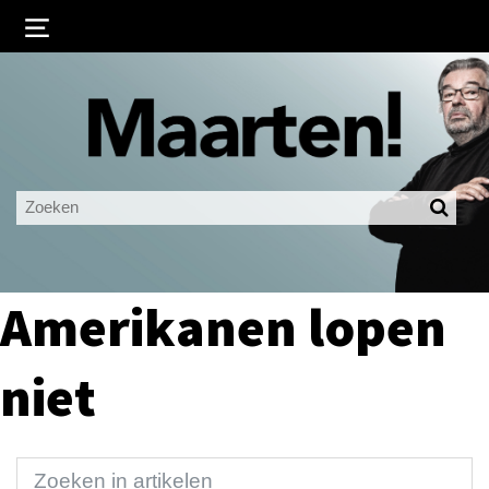
Inloggen
Ingelogd blijven
LOGIN
JE WACHTWOORD VERGETEN?
Amerikanen lopen
niet