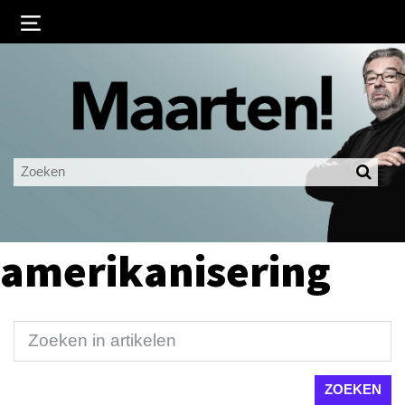
Inloggen
Ingelogd blijven
LOGIN
JE WACHTWOORD VERGETEN?
amerikanisering