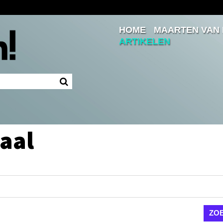
HOME
MAARTEN VAN
Inloggen
ARTIKELEN
Ingelogd blijven
LOGIN
JE WACHTWOORD VERGETEN?
aal