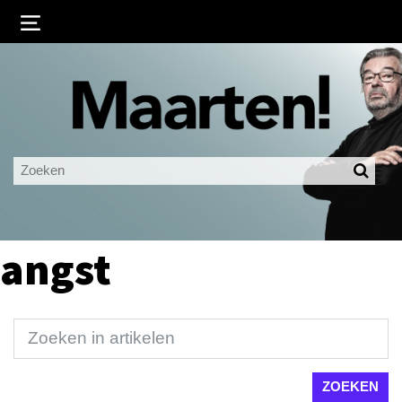
Inloggen
Ingelogd blijven
LOGIN
JE WACHTWOORD VERGETEN?
angst