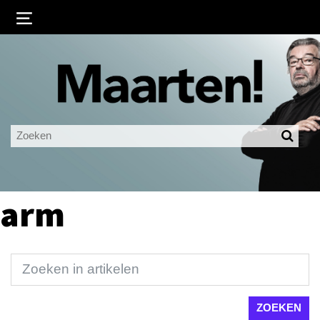
Inloggen
Ingelogd blijven
LOGIN
JE WACHTWOORD VERGETEN?
arm