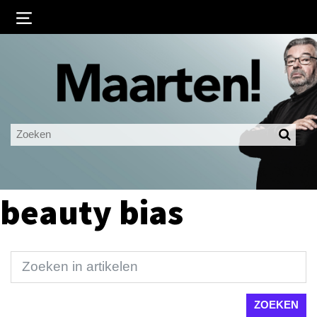
Inloggen
Ingelogd blijven
LOGIN
JE WACHTWOORD VERGETEN?
beauty bias