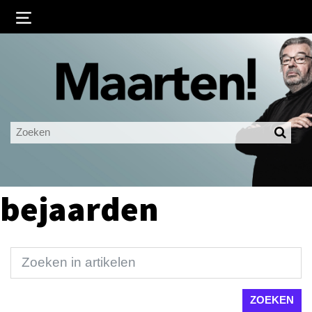
Inloggen
Ingelogd blijven
LOGIN
JE WACHTWOORD VERGETEN?
bejaarden