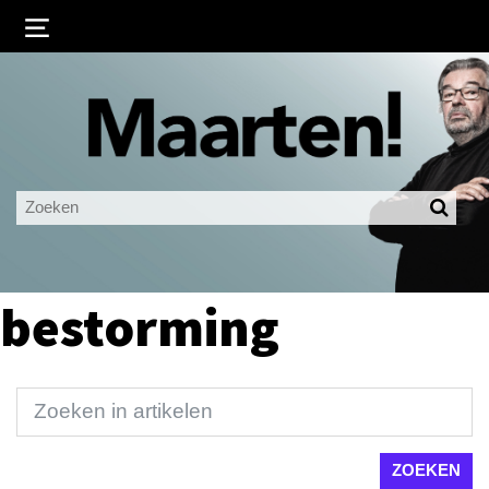
Inloggen
Ingelogd blijven
LOGIN
JE WACHTWOORD VERGETEN?
bestorming