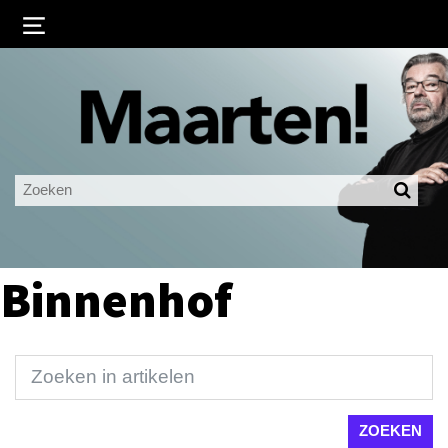
Inloggen
Ingelogd blijven
LOGIN
JE WACHTWOORD VERGETEN?
Binnenhof