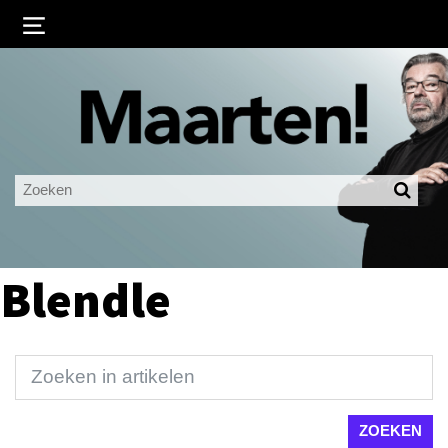
Inloggen
Ingelogd blijven
LOGIN
JE WACHTWOORD VERGETEN?
Blendle