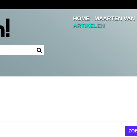
HOME
MAARTEN VAN
Inloggen
ARTIKELEN
Ingelogd blijven
LOGIN
JE WACHTWOORD VERGETEN?