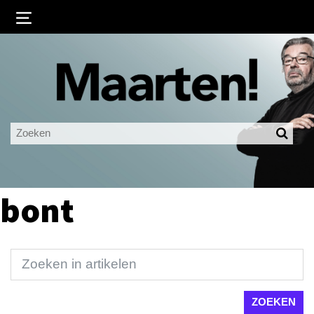
Inloggen
Ingelogd blijven
LOGIN
JE WACHTWOORD VERGETEN?
bont