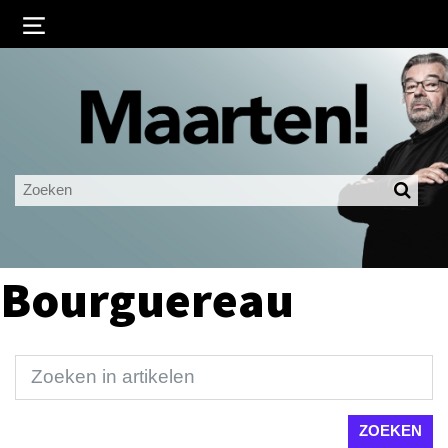
Inloggen
Ingelogd blijven
LOGIN
JE WACHTWOORD VERGETEN?
Bourguereau