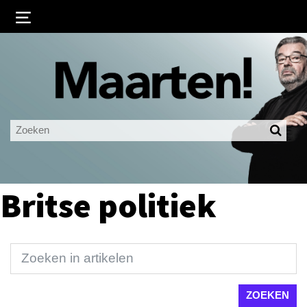
Inloggen
Ingelogd blijven
LOGIN
JE WACHTWOORD VERGETEN?
Britse politiek