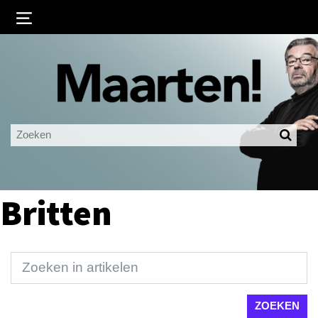
Inloggen
Ingelogd blijven
LOGIN
JE WACHTWOORD VERGETEN?
Britten