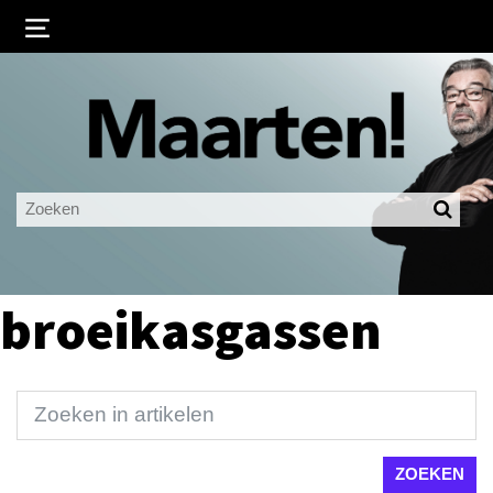
Inloggen
Ingelogd blijven
LOGIN
JE WACHTWOORD VERGETEN?
broeikasgassen