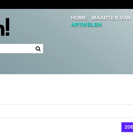
HOME
MAARTEN VAN
Inloggen
ARTIKELEN
Ingelogd blijven
LOGIN
JE WACHTWOORD VERGETEN?