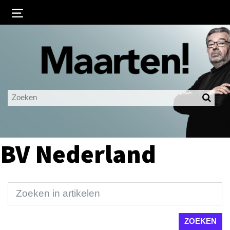
Inloggen
Ingelogd blijven
LOGIN
JE WACHTWOORD VERGETEN?
BV Nederland