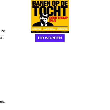
p zo
ert
LID WORDEN
ers,