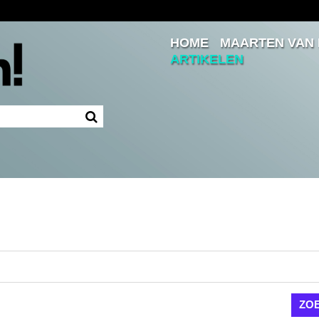
HOME
MAARTEN VAN
Inloggen
ARTIKELEN
Ingelogd blijven
LOGIN
JE WACHTWOORD VERGETEN?