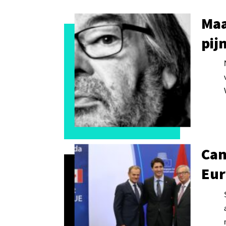
Maa
pij
Can
Eu