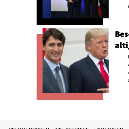
Bes
alt