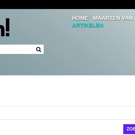
HOME
MAARTEN VAN
Inloggen
ARTIKELEN
Ingelogd blijven
LOGIN
JE WACHTWOORD VERGETEN?