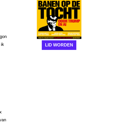
egon
 ik
LID WORDEN
x
 van