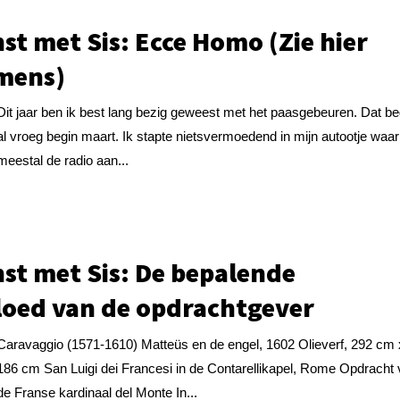
st met Sis: Ecce Homo (Zie hier
mens)
Dit jaar ben ik best lang bezig geweest met het paasgebeuren. Dat b
al vroeg begin maart. Ik stapte nietsvermoedend in mijn autootje waar
meestal de radio aan...
st met Sis: De bepalende
loed van de opdrachtgever
Caravaggio (1571-1610) Matteüs en de engel, 1602 Olieverf, 292 cm 
186 cm San Luigi dei Francesi in de Contarellikapel, Rome Opdracht
de Franse kardinaal del Monte In...