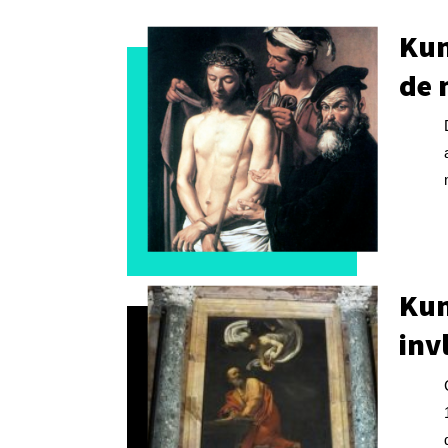
Kun
de 
Kun
inv