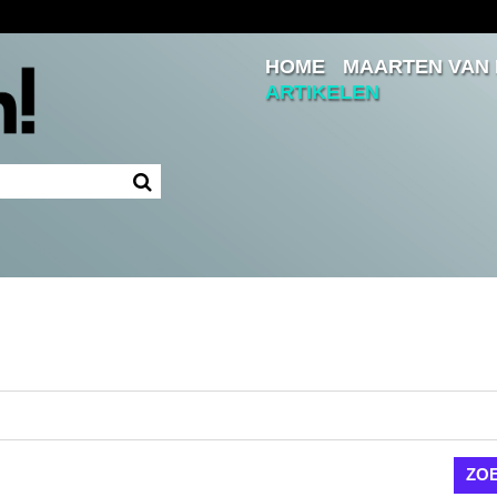
HOME
MAARTEN VAN
Inloggen
ARTIKELEN
Ingelogd blijven
LOGIN
JE WACHTWOORD VERGETEN?