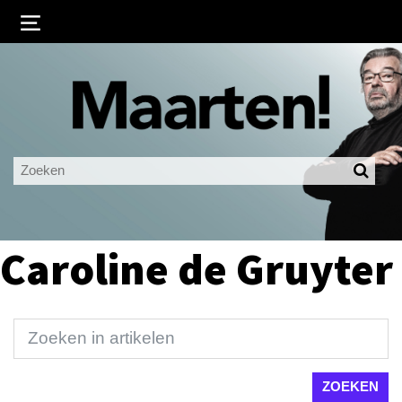
Inloggen
Ingelogd blijven
LOGIN
JE WACHTWOORD VERGETEN?
Caroline de Gruyter