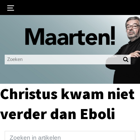
Inloggen
Ingelogd blijven
LOGIN
JE WACHTWOORD VERGETEN?
Christus kwam niet
verder dan Eboli