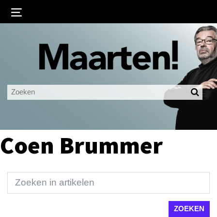
Inloggen
Ingelogd blijven
LOGIN
JE WACHTWOORD VERGETEN?
Coen Brummer