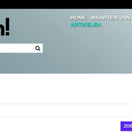
HOME
MAARTEN VAN
Inloggen
ARTIKELEN
Ingelogd blijven
LOGIN
JE WACHTWOORD VERGETEN?