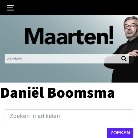
Inloggen
Ingelogd blijven
LOGIN
JE WACHTWOORD VERGETEN?
Daniël Boomsma