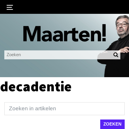
Inloggen
Ingelogd blijven
LOGIN
JE WACHTWOORD VERGETEN?
decadentie