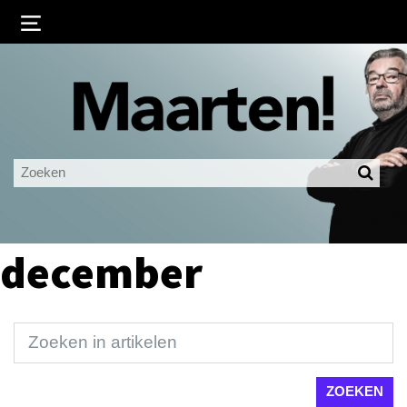
Inloggen
Ingelogd blijven
LOGIN
JE WACHTWOORD VERGETEN?
december