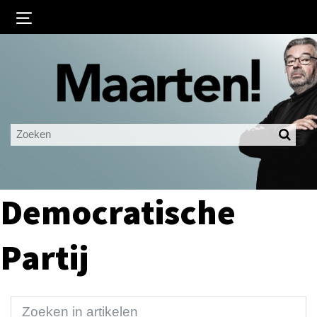
Inloggen
Ingelogd blijven
LOGIN
JE WACHTWOORD VERGETEN?
Democratische
Partij