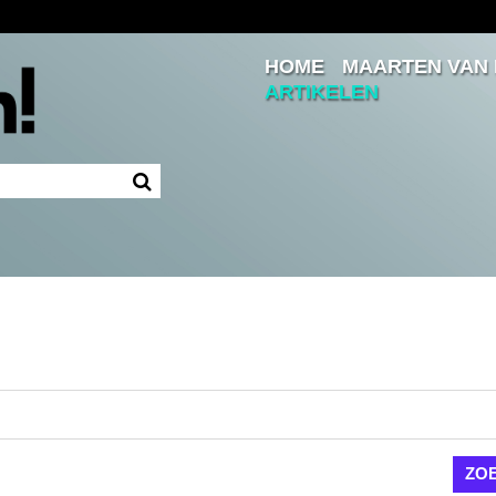
HOME
MAARTEN VAN
Inloggen
ARTIKELEN
Ingelogd blijven
LOGIN
JE WACHTWOORD VERGETEN?