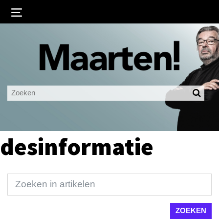
Inloggen
Ingelogd blijven
LOGIN
JE WACHTWOORD VERGETEN?
desinformatie