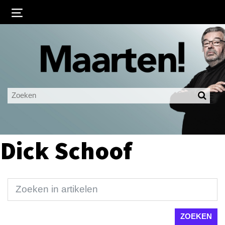
Inloggen
Ingelogd blijven
LOGIN
JE WACHTWOORD VERGETEN?
Dick Schoof