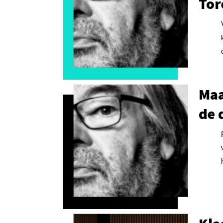
Tor
Maa
de 