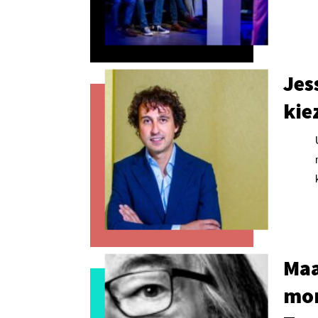
Jes
kie
Maa
mon