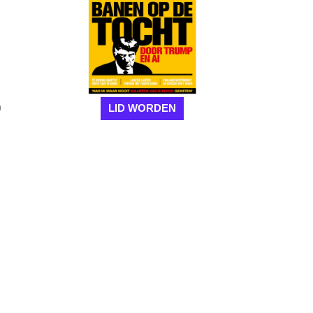
m
LID WORDEN
s