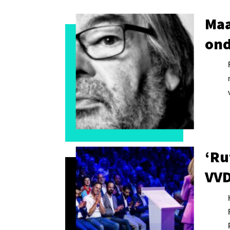
Maa
ond
‘Ru
VVD