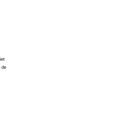
iet
t de