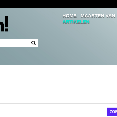
HOME
MAARTEN VAN
Inloggen
ARTIKELEN
Ingelogd blijven
LOGIN
JE WACHTWOORD VERGETEN?