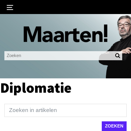
Inloggen
Ingelogd blijven
LOGIN
JE WACHTWOORD VERGETEN?
Diplomatie