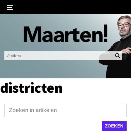
Inloggen
Ingelogd blijven
LOGIN
JE WACHTWOORD VERGETEN?
districten