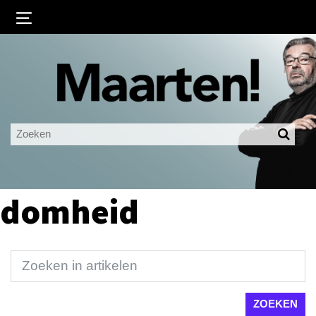
Inloggen
Ingelogd blijven
LOGIN
JE WACHTWOORD VERGETEN?
domheid