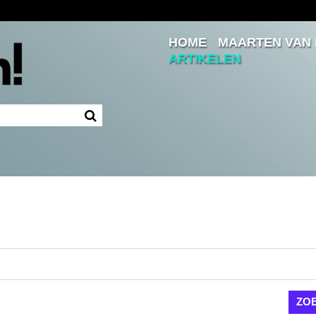
HOME
MAARTEN VAN
Inloggen
ARTIKELEN
Ingelogd blijven
LOGIN
JE WACHTWOORD VERGETEN?