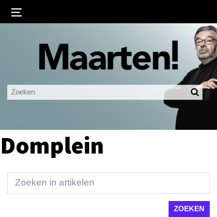
Inloggen
Ingelogd blijven
LOGIN
JE WACHTWOORD VERGETEN?
Domplein