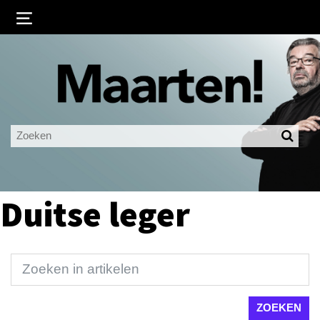
Inloggen
Ingelogd blijven
LOGIN
JE WACHTWOORD VERGETEN?
Duitse leger